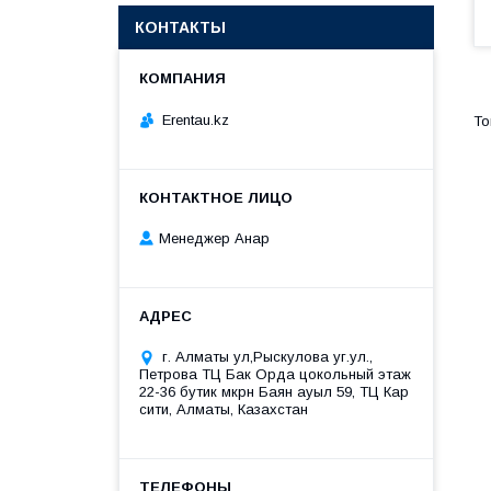
КОНТАКТЫ
Erentau.kz
Менеджер Анар
г. Алматы ул,Рыскулова уг.ул.,
Петрова ТЦ Бак Орда цокольный этаж
22-36 бутик мкрн Баян ауыл 59, ТЦ Кар
сити, Алматы, Казахстан