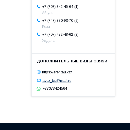
1
+7 (707) 342-45-64
Айгуль
2
+7 (747) 370-90-70
Роза
3
+7 (707) 432-48-62
Улдана
https://erentau.kz/
avto_bs@mail.ru
+77073424564