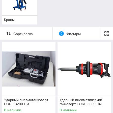
Нанять квалифицированный персонал
Краны
Купить надежную и функциональную спецтехнику
Сортировка
0
Фильтры
Наша компания предлагает заказать в Казахстане
профессиональное оборудование для оснащения
автосервиса, точки шиномонтажа с гарантией и
сервисным обслуживанием. В разделе представлено
все необходимое для ремонта автомобилей:
Портативный компрессор
Ударный пневмогайковерт
Ударный пневматический
FORE 3200 Нм
гайковерт FORE 3600 Нм
Прибор для регулировки фар
В наличии
В наличии