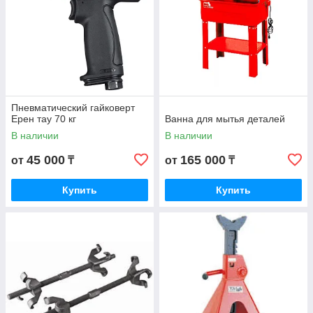
г. Алматы ул, Толе би,
ТД КАР-СИТИ 2, 0-бутик,
Алматы, Казахстан
Пневматический гайковерт
E-mail:
Ерен тау 70 кг
Ванна для мытья деталей
avto_bs@mail.ru
В наличии
В наличии
45 000
165 000
от
₸
от
₸
Купить
Купить