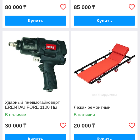
80 000
85 000
₸
₸
Стенд для тестирования и промывки форсунок
Купить
Купить
Компрессометр для бензиновых двигателей
Пневматический гайковерт,
балансировочный станок
Аппарат для заправки кондиционеров
Ударный пневмогайковерт
ERENTAU FORE 1100 Нм
Лежак ремонтный
В наличии
В наличии
30 000
20 000
₸
₸
Купить
Купить