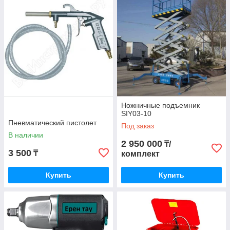
телефону или электронной почте. В зависимости от целей
и бюджета проекта, мы предложим оптимальные варианты.
Бесплатная
доставка оборудования
осуществляется по
Алматы курьером, после внесения предоплаты.
Ножничные подъемник
SIY03-10
Пневматический пистолет
Под заказ
В наличии
2 950 000
₸/
Телефон:
3 500
₸
комплект
+7 (701) 583-08-88, Шалкар
+7 (702) 059-37-17, Анара
Купить
Купить
+7 (727) 319-13-81, Анара
Адрес: