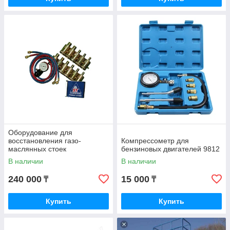
«Ерен тау р-ай» предлагает обширный ассортимент
оборудования и инструмента различного назначения, а
также всевозможные расходные материалы и
комплектующие для автосервиса. Представленные в
каталоге устройства произведены ведущими
производителями – LAUNCH, LIBERTY, AUTOBOSS. Мы
уделяем пристальное внимание качеству товара, поэтому
Оборудование для
гарантируем его работопригодность и долгий срок службы.
восстановления газо-
Компрессометр для
маслянных стоек
бензиновых двигателей 9812
(аммортизаторов) 11 насадок
В наличии
В наличии
240 000
15 000
₸
₸
Купить
Купить
Если вы затрудняетесь в самостоятельном выборе
инструментов и оборудования для автосервиса,
обращайтесь к нашим техническим специалистам по