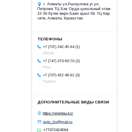
г. Алматы ул,Рыскулова уг.ул.,
Петрова ТЦ Бак Орда цокольный этаж
22-36 бутик мкрн Баян ауыл 59, ТЦ Кар
сити, Алматы, Казахстан
1
+7 (707) 342-45-64
Айгуль
2
+7 (747) 370-90-70
Роза
3
+7 (707) 432-48-62
Улдана
https://erentau.kz/
avto_bs@mail.ru
+77073424564