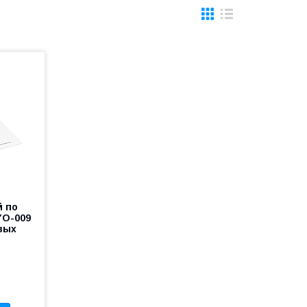
й по
YO-009
вых