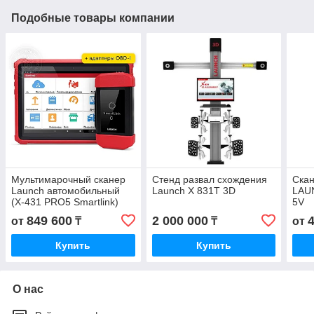
Подобные товары компании
Мультимарочный сканер
Стенд развал схождения
Скан
Launch автомобильный
Launch X 831T 3D
LAU
(X-431 PRO5 Smartlink)
5V
849 600
2 000 000
от
₸
₸
от
Купить
Купить
О нас