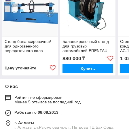
Стенд балансировочный
Балансировочный стенд
Стен
для однозвенного
для грузовых
кон
передаточного вала
автомобилей ERENTAU
AC-
СВ 1200
880 000
1 0
₸
Цену уточняйте
Купить
О нас
Рейтинг не сформирован
Менее 5 отзывов за последний год
Работает с 08.08.2013
г. Алматы
г. Алматы ул,Рыскулова уг.ул., Петрова ТЦ Бак Орда