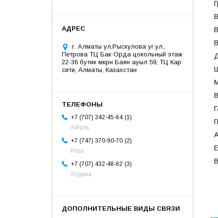
Г
В
В
В
г. Алматы ул,Рыскулова уг.ул.,
Петрова ТЦ Бак Орда цокольный этаж
Д
22-36 бутик мкрн Баян ауыл 59, ТЦ Кар
Ш
сити, Алматы, Казахстан
М
В
Г
1
+7 (707) 342-45-64
Г
Айгуль
А
2
+7 (747) 370-90-70
Е
Роза
В
3
+7 (707) 432-48-62
Улдана