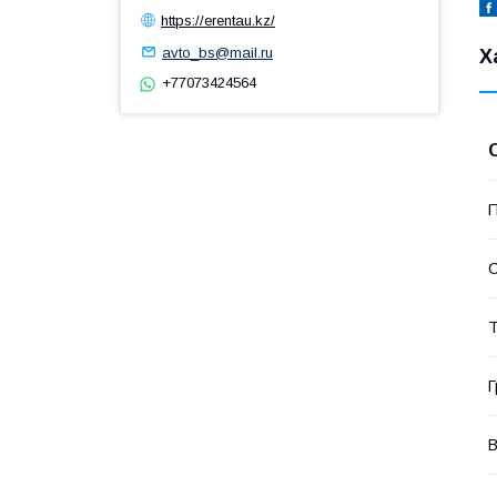
https://erentau.kz/
avto_bs@mail.ru
Х
+77073424564
П
С
Т
Г
В