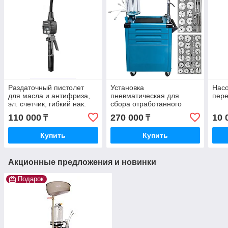
Раздаточный пистолет
Установка
Насо
для масла и антифриза,
пневматическая для
пере
эл. счетчик, гибкий нак.
сбора отработанного
90°, авт. каплеотсекатель
масла 80л с набором
110 000
270 000
10 
₸
₸
спец.инструмента 61пр.
ERENTAU F-HC-3280
Купить
Купить
Акционные предложения и новинки
Подарок