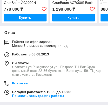
GrunBaum AC2000N,
GrunBaum AC7000S Basic,
авт
полуавтоматическая,
автоматическая, R134
СВ 
778 800
1 298 000
880
₸
₸
R134
Купить
Купить
О нас
Рейтинг не сформирован
Менее 5 отзывов за последний год
Работает с 08.08.2013
г. Алматы
г. Алматы ул,Рыскулова уг.ул., Петрова ТЦ Бак Орда
цокольный этаж 22-36 бутик мкрн Баян ауыл 59, ТЦ Кар
сити , Алматы, Казахстан
Контакты
Сегодня работает с 10:00 до 18:00
Показать весь график работы