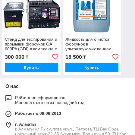
Стенд для тестирования и
Жидкость для очистки
промывки форсунок GA
форсунок в
600PA (GDI) в комплекте с
ультразвуковых ваннах
жидкостью для
LAVR LN2003 Ultra-Sonic
300 000
18 500
₸
₸
тестирования
Cleaner (5л)
Купить
Купить
О нас
Рейтинг не сформирован
Менее 5 отзывов за последний год
Работает с 08.08.2013
г. Алматы
г. Алматы ул,Рыскулова уг.ул., Петрова ТЦ Бак Орда
цокольный этаж 22-36 бутик мкрн Баян ауыл 59, ТЦ Кар