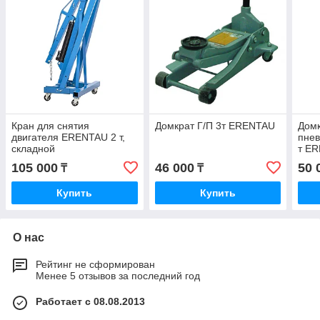
Кран для снятия
Домкрат Г/П 3т ERENTAU
Дом
двигателя ERENTAU 2 т,
пнев
складной
т E
105 000
46 000
50 
₸
₸
Купить
Купить
О нас
Рейтинг не сформирован
Менее 5 отзывов за последний год
Работает с 08.08.2013