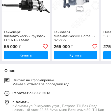
Гайковерт
Гайковерт
Пнев
пневматический грузовой
пневматический Force F-
"FO
ERENTAU 550A
82585S
55 000
265 000
275
₸
₸
Купить
Купить
О нас
Рейтинг не сформирован
Менее 5 отзывов за последний год
Работает с 08.08.2013
г. Алматы
г. Алматы ул,Рыскулова уг.ул., Петрова ТЦ Бак Орда
цокольный этаж 22-36 бутик мкрн Баян ауыл 59, ТЦ Кар