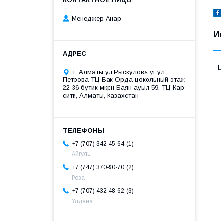
Менеджер Анар
И
г. Алматы ул,Рыскулова уг.ул.,
Петрова ТЦ Бак Орда цокольный этаж
22-36 бутик мкрн Баян ауыл 59, ТЦ Кар
сити, Алматы, Казахстан
1
+7 (707) 342-45-64
Айгуль
2
+7 (747) 370-90-70
Роза
3
+7 (707) 432-48-62
Улдана