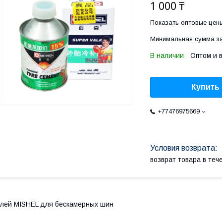
1 000 ₸
Показать оптовые цен
Минимальная сумма за
В наличии
Оптом и 
Купить
+77476975669
возврат товара в те
лей MISHEL для бескамерных шин