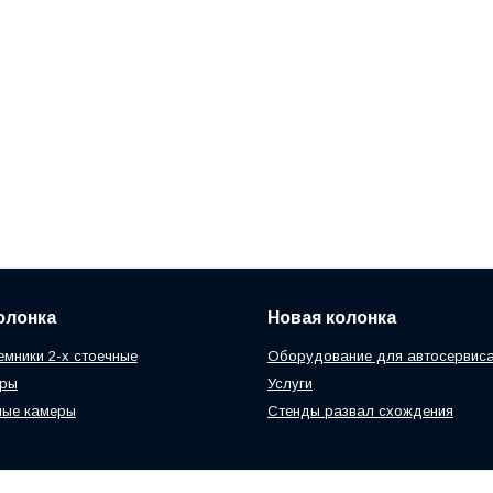
олонка
Новая колонка
мники 2-х стоечные
Оборудование для автосервис
еры
Услуги
ные камеры
Стенды развал схождения