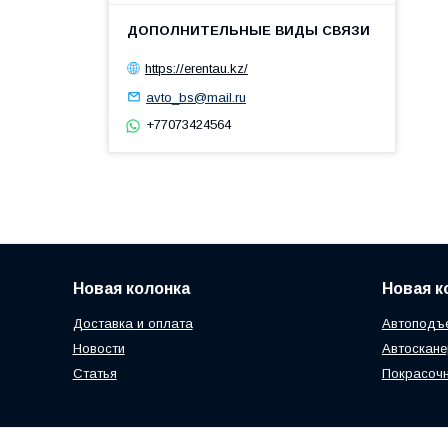
https://erentau.kz/
avto_bs@mail.ru
+77073424564
Новая колонка
Новая к
Доставка и оплата
Автоподъе
Новости
Автоскан
Статья
Покрасоч