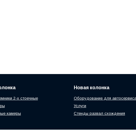
олонка
Новая колонка
мники 2-х стоечные
Оборудование для автосервис
еры
Услуги
ные камеры
Стенды развал схождения