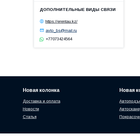
https://erentau.kz/
avto_bs@mail.ru
+77073424564
Новая колонка
Новая к
Доставка и оплата
Автоподъе
Новости
Автоскан
Статья
Покрасоч