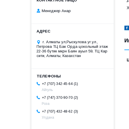
Х
Менеджер Анар
И
г. Алматы ул,Рыскулова уг.ул.,
Петрова ТЦ Бак Орда цокольный этаж
22-36 бутик мкрн Баян ауыл 59, ТЦ Кар
сити, Алматы, Казахстан
1
+7 (707) 342-45-64
Айгуль
2
+7 (747) 370-90-70
Роза
3
+7 (707) 432-48-62
Улдана