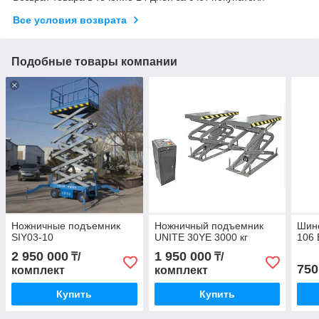
Все условия возврата
Подобные товары компании
Ножничные подъемник
Ножничный подъемник
Шин
SIY03-10
UNITE 30YE 3000 кг
106 
2 950 000
1 950 000
₸/
₸/
750
комплект
комплект
Купить
Купить